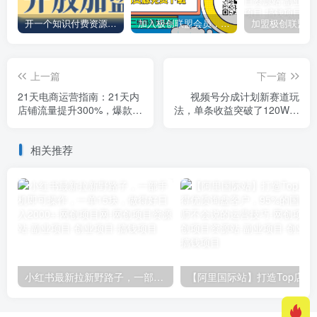
开一个知识付费资源网站，小白也能日入1000+
加入极创联盟会员，全站资源免费学习。
上一篇
下一篇
21天电商运营指南：21天内
视频号分成计划新赛道玩
店铺流量提升300%，爆款持
法，单条收益突破了120W，
续率提升80%
综合收益在3k上下
相关推荐
小红书最新拉新野路子，一部手机即可操作，一单15块，做得好日入2000+
【阿里国际站】打造Top店铺&