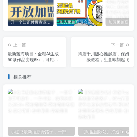
开一个知识付费资源网站，小白也能日入1000+
加入极创联盟会员，全站资源免费学习。
上一篇
下一篇
最新蓝海项目：全程AI生成
抖店千川随心推起店，保姆
50条作品变现6k+，可矩阵
级教程，生意即刻起飞
操作，有手就能操作
相关推荐
小红书最新拉新野路子，一部手机即可操作，一单15块，做得好日入2000+
【阿里国际站】打造Top店铺&