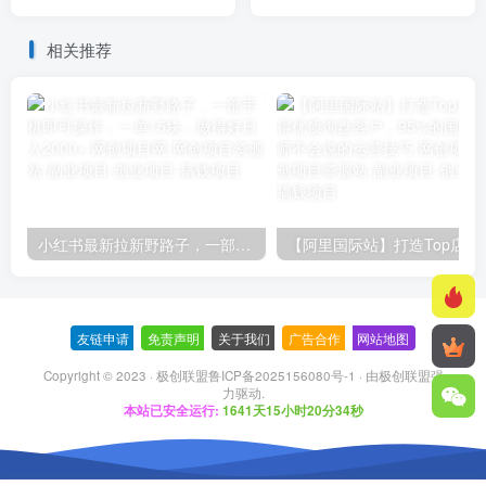
限，全网首发可矩阵单日收
益3张+【揭秘】
相关推荐
小红书最新拉新野路子，一部手机即可操作，一单15块，做得好日入2000+
【阿里国际站】打造Top店铺&
友链申请
-
免责声明
-
关于我们
-
广告合作
-
网站地图
Copyright © 2023 ·
极创联盟鲁ICP备2025156080号-1
· 由
极创联盟
强
力驱动.
本站已安全运行:
1641天15小时20分35秒