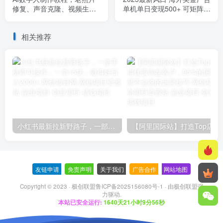
修复、声音克隆、视频生
单机单日变现500+ 可矩阵放
成，技术变现月入1-6w+
大 设备越多收…
相关推荐
小红书最新拉新野路子，一部手机即可操作，一单15块，做得好日入2000+
【阿里国际站】打造Top店铺&
友链申请
-
免责声明
-
关于我们
-
广告合作
-
网站地图
Copyright © 2023 ·
极创联盟鲁ICP备2025156080号-1
· 由
极创联盟
强
力驱动.
本站已安全运行:
1640天21小时9分56秒