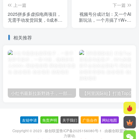
上一篇
下一篇
2025拼多多虚拟电商项目，
视频号分成计划：又一个AI
无需手动发货回复，0成本，
新玩法，一个月搞了1W+，
轻松月入1-5W【揭秘】
纯AI生成，一键发布即可
相关推荐
小红书最新拉新野路子，一部手机即可操作，一单15块，做得好日入2000+
【阿里国际站】打造Top店铺&
友链申请
-
免责声明
-
关于我们
-
广告合作
-
网站地图
Copyright © 2023 ·
极创联盟鲁ICP备2025156080号-1
· 由
极创联盟
强
力驱动.