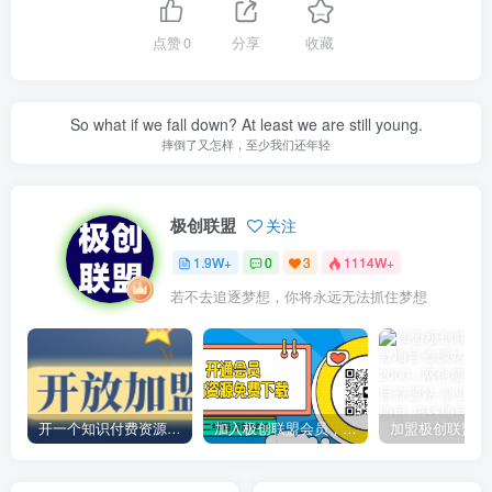
点赞
0
分享
收藏
So what if we fall down? At least we are still young.
摔倒了又怎样，至少我们还年轻
极创联盟
关注
1.9W+
0
3
1114W+
若不去追逐梦想，你将永远无法抓住梦想
开一个知识付费资源网站，小白也能日入1000+
加入极创联盟会员，全站资源免费学习。