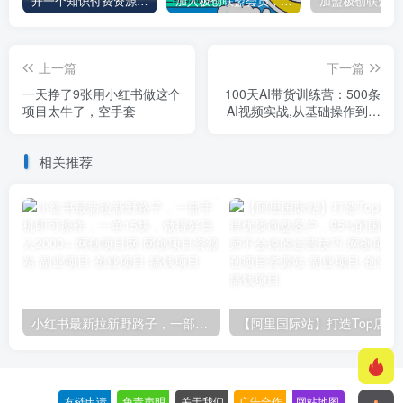
开一个知识付费资源网站，小白也能日入1000+
加入极创联盟会员，全站资源免费学习。
上一篇
下一篇
一天挣了9张用小红书做这个
100天AI带货训练营：500条
项目太牛了，空手套
AI视频实战,从基础操作到批
量创作,带货佣金超15w
相关推荐
小红书最新拉新野路子，一部手机即可操作，一单15块，做得好日入2000+
【阿里国际站】打造Top店铺&
友链申请
-
免责声明
-
关于我们
-
广告合作
-
网站地图