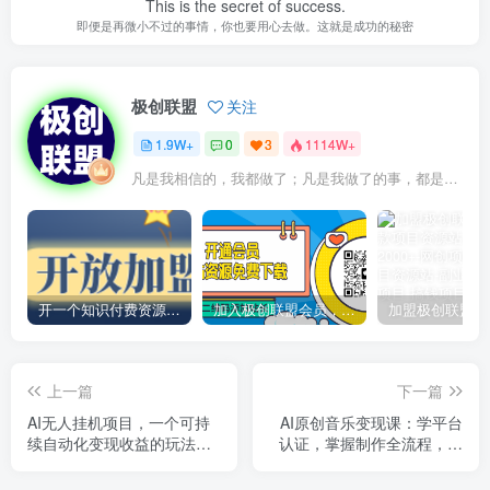
This is the secret of success.
即便是再微小不过的事情，你也要用心去做。这就是成功的秘密
极创联盟
关注
1.9W+
0
3
1114W+
凡是我相信的，我都做了；凡是我做了的事，都是全身心地投入去做的
开一个知识付费资源网站，小白也能日入1000+
加入极创联盟会员，全站资源免费学习。
上一篇
下一篇
AI无人挂机项目，一个可持
AI原创音乐变现课：学平台
续自动化变现收益的玩法，
认证，掌握制作全流程，解
单账号日多赚200+
锁7种赚钱路径