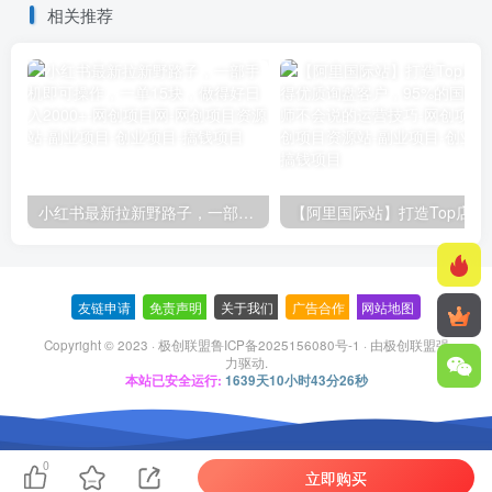
相关推荐
小红书最新拉新野路子，一部手机即可操作，一单15块，做得好日入2000+
【阿里国际站】打造Top店铺&
友链申请
-
免责声明
-
关于我们
-
广告合作
-
网站地图
Copyright © 2023 ·
极创联盟鲁ICP备2025156080号-1
· 由
极创联盟
强
力驱动.
本站已安全运行:
1639天10小时43分27秒
0
立即购买