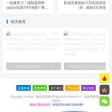
一起賺美刀！国际版剪映
私域流量掘金计划实战训练
capcut拉新TikTok推广教
营，最快3天变现
学，一单28米，0粉丝即可
操作(附推广入口和教学)
相关推荐
小红书最新拉新野路子，一部手机即可操作，一单15块，做得好日入2000+
【阿里国际站】打造Top店铺&
友链申请
-
免责声明
-
关于我们
-
广告合作
-
网站地图
Copyright © 2023 ·
极创联盟鲁ICP备2025156080号-1
· 由
极创联盟
强
力驱动.
本站已安全运行:
1638天4小时12分43秒