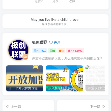
点赞
0
分享
收藏
May you live like a child forever.
愿你永远活的像个孩子
极创联盟
关注
1.9W+
0
3
1114W+
你若将过去抱的太紧，怎么能腾出手来拥抱现在？
开一个知识付费资源网站，小白也能日入1000+
加入极创联盟会员，全站资源免费学习。
上一篇
下一篇