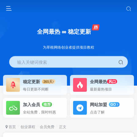
全网最热 ∞ 稳定更新
为草根网络创业者提供项目教程
输入关键词搜索
稳定更新
全网最热
365天
风口
每日更新不间断
最新最热项目
加入会员
网站加盟
推荐
GO
全站免费，限时特惠
点击了解
首页
创业课程
会员免费
正文