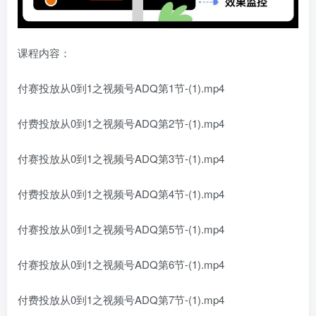
课程内容：
付赛投放从0到1之视频号ADQ第1节-(1).mp4
付费投放从0到1之视频号ADQ第2节-(1).mp4
付赛投放从0到1之视频号ADQ第3节-(1).mp4
付费投放从0到1之视频号ADQ第4节-(1).mp4
付赛投放从0到1之视频号ADQ第5节-(1).mp4
付赛投放从0到1之视频号ADQ第6节-(1).mp4
付费投放从0到1之视频号ADQ第7节-(1).mp4