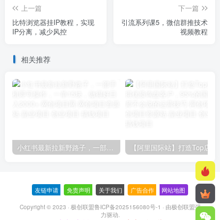
上一篇
下一篇
比特浏览器挂IP教程，实现
引流系列课5，微信群推技术
IP分离，减少风控
视频教程
相关推荐
小红书最新拉新野路子，一部手机即可操作，一单15块，做得好日入2000+
【阿里国际站】打造Top店铺&
友链申请
-
免责声明
-
关于我们
-
广告合作
-
网站地图
Copyright © 2023 ·
极创联盟鲁ICP备2025156080号-1
· 由
极创联盟
强
力驱动.