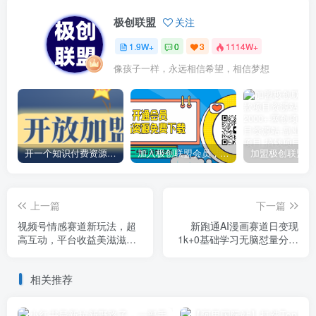
极创联盟
关注
1.9W+
0
3
1114W+
像孩子一样，永远相信希望，相信梦想
开一个知识付费资源网站，小白也能日入1000+
加入极创联盟会员，全站资源免费学习。
上一篇
下一篇
视频号情感赛道新玩法，超
新跑通AI漫画赛道日变现
高互动，平台收益美滋滋，
1k+0基础学习无脑怼量分分
详细课程
钟钟过原创
相关推荐