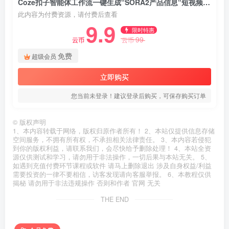
Coze扣子智能体工作流一键生成“SORA2产品信息“短视频，全流程保姆级教学
此内容为付费资源，请付费后查看
9.9
限时特惠
99
云币
云币
免费
超级会员
立即购买
您当前未登录！建议登录后购买，可保存购买订单
©
版权声明
1、本内容转载于网络，版权归原作者所有！ 2、本站仅提供信息存储
空间服务，不拥有所有权，不承担相关法律责任。 3、本内容若侵犯
到你的版权利益，请联系我们，会尽快给予删除处理！ 4、本站全资
源仅供测试和学习，请勿用于非法操作，一切后果与本站无关。 5、
如遇到充值付费环节课程或软件 请马上删除退出 涉及自身权益/利益
需要投资的一律不要相信，访客发现请向客服举报。 6、本教程仅供
揭秘 请勿用于非法违规操作 否则和作者 官网 无关
THE END