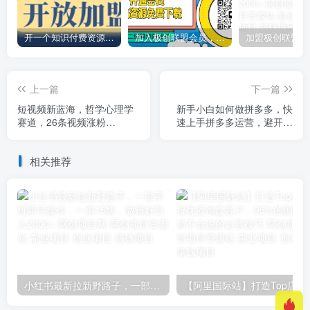
开一个知识付费资源网站，小白也能日入1000+
加入极创联盟会员，全站资源免费学习。
上一篇
下一篇
短视频新蓝海，哲学心理学
新手小白如何做拼多多，快
赛道，26条视频涨粉
速上手拼多多运营，避开踩
130W，变现方式多样
坑，高效起店
相关推荐
小红书最新拉新野路子，一部手机即可操作，一单15块，做得好日入2000+
【阿里国际站】打造Top店铺&