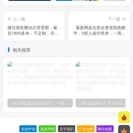
上一篇
下一篇
微信朋友圈动态背景图，爆
最新网盘拉新全赛道陪跑教
卖1800多单，可定制，详细
学，0投入操作简单，一周内
的玩法，1小时手把手教你学
就可以见到成果
会制作【第一期】
相关推荐
小红书最新拉新野路子，一部手机即可操作，一单15块，做得好日入2000+
【阿里国际站】打造Top店铺&
友链申请
-
免责声明
-
关于我们
-
广告合作
-
网站地图