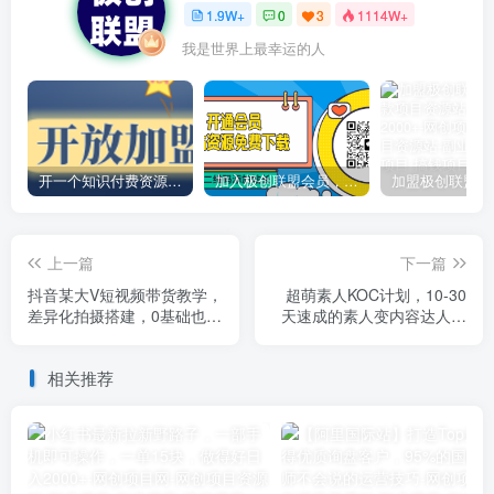
1.9W+
0
3
1114W+
我是世界上最幸运的人
开一个知识付费资源网站，小白也能日入1000+
加入极创联盟会员，全站资源免费学习。
上一篇
下一篇
抖音某大V短视频带货教学，
超萌素人KOC计划，10-30
差异化拍摄搭建，0基础也能
天速成的素人变内容达人实
玩转短视频带货
操课，适合想做短剧小说推
文电商推广的素人入局
相关推荐