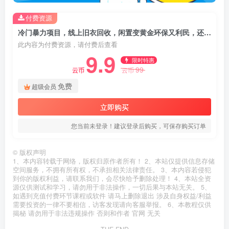
付费资源
冷门暴力项目，线上旧衣回收，闲置变黄金环保又利民，还能当代理躺賺被动收入，变现+精准引流全流程
此内容为付费资源，请付费后查看
9.9
限时特惠
99
云币
云币
免费
超级会员
立即购买
您当前未登录！建议登录后购买，可保存购买订单
©
版权声明
1、本内容转载于网络，版权归原作者所有！ 2、本站仅提供信息存储
空间服务，不拥有所有权，不承担相关法律责任。 3、本内容若侵犯
到你的版权利益，请联系我们，会尽快给予删除处理！ 4、本站全资
源仅供测试和学习，请勿用于非法操作，一切后果与本站无关。 5、
如遇到充值付费环节课程或软件 请马上删除退出 涉及自身权益/利益
需要投资的一律不要相信，访客发现请向客服举报。 6、本教程仅供
揭秘 请勿用于非法违规操作 否则和作者 官网 无关