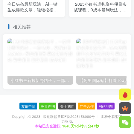
今日头条最新玩法，AI一键
2025小红书虚拟资料项目实
生成爆款文章，轻轻松松月
战课程，0成本暴利玩法，简
入2万+
单易懂，月入1W+
相关推荐
小红书最新拉新野路子，一部手机即可操作，一单15块，做得好日入2000+
【阿里国际站】打造Top店铺&
友链申请
-
免责声明
-
关于我们
-
广告合作
-
网站地图
Copyright © 2023 ·
极创联盟鲁ICP备2025156080号-1
· 由
极创联盟
强
力驱动.
本站已安全运行:
1640天1小时33分48秒