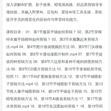
深入讲解AI扩图、影子效果、蜡笔画风格、药品类剪辑等专
项技能，并融入即梦AI、豆包AI、星绘AI等工具实操，系统
提升学员的视觉化内容创作与带货转化能力。
课程目录： 01、第1节服装平铺如何剪辑？ 02、第2节穿模
特衣服手指模特如何剪辑？ 03、第3节衣服飘起来剪辑方
法.mp4 04、第4节图片做成视频的方法 05、第5节门头模板
如何剪辑 06、第6节卡通动漫图片制作.mp4 07、第7节手提
袋四种剪辑方法 08、第8节六边形和各种不规则拼图剪辑方
法 09、第9节CD碟片剪辑方法 10、第10节手拿相机和手机
拍照 11、第11节AI扩图换脸剪辑方法 12、第12节平铺图影
子剪辑方法.mp4 12、第12节平铺图影子剪辑方法 13、第13
节抠人像平铺图剪辑 14、都14节平铺盒子剪辑 15、第15节
蜡笔画剪辑方法 16、第16节AI换装剪辑方法 17、第17节酒
水类剪辑.mp4 18、第18节实况图如何剪辑？ 19、第19节药