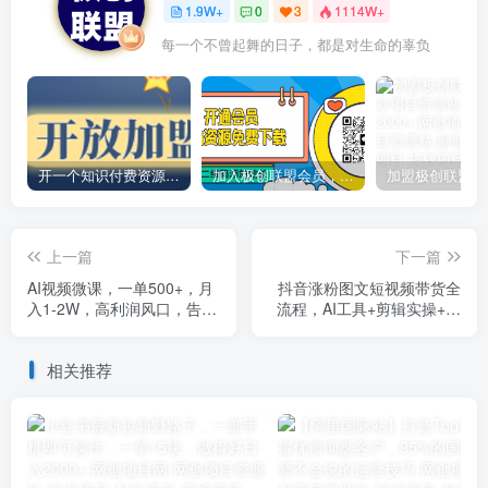
1.9W+
0
3
1114W+
每一个不曾起舞的日子，都是对生命的辜负
开一个知识付费资源网站，小白也能日入1000+
加入极创联盟会员，全站资源免费学习。
上一篇
下一篇
AI视频微课，一单500+，月
抖音涨粉图文短视频带货全
入1-2W，高利润风口，告别
流程，AI工具+剪辑实操+选
换项目！
品挂车，快速起号变现
相关推荐