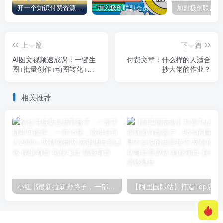
开一个知识付费资源网站，小白也能日入1000+
加入极创联盟会员，全站资源免费学习。
上一篇
下一篇
AI图文视频速成课：一键生
付费文章：什么样的人适合
图+批量创作+动图转化+配
抄大佬的作业？
音发布，0基础上手
相关推荐
小红书最新拉新野路子，一部手机即可操作，一单15块，做得好日入2000+
【阿里国际站】打造Top店铺&