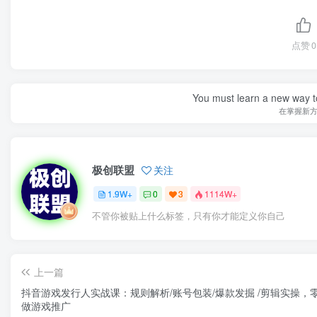
点赞
0
You must learn a new way t
在掌握新
极创联盟
关注
1.9W+
0
3
1114W+
不管你被贴上什么标签，只有你才能定义你自己
上一篇
抖音游戏发行人实战课：规则解析/账号包装/爆款发掘 /剪辑实操，
做游戏推广