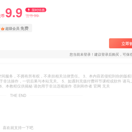
9.9
限时特惠
99
云币
云币
免费
超级会员
立即
您当前未登录！建议登录后购买，可保
空间服务，不拥有所有权，不承担相关法律责任。 3、本内容若侵犯到你的版权
于非法操作，一切后果与本站无关。 5、如遇到充值付费环节课程或软件 请马
6、本教程仅供揭秘 请勿用于非法违规操作 否则和作者 官网 无关
THE END
喜欢就支持一下吧