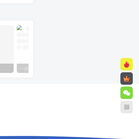
快手美女组合收益拼图引流，创业粉玩法，单日引流50+
一份资料多种变现方式，小白也能轻松上手，日入800不是问题