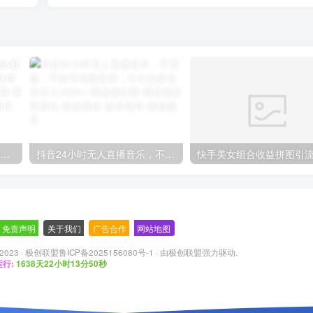
【阿里国际站】打造Top店铺&获得优质询盘客户，​95%的国际站讲师不会说的运营技巧
抖音24小时无人直播音乐，不违规，不封号纯撸音浪，小白实操当天日入1000+
免责声明
-
关于我们
-
广告合作
-
网站地图
 2023 ·
极创联盟鲁ICP备2025156080号-1
· 由
极创联盟
强力驱动.
行:
1638天22小时13分51秒