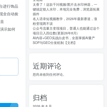
太香了！这款千问视频/图片去水印神器，一
台进行饰品
键搞定烦人水印，本地完全免费，浏览器拓展
现全自动捡
插件
名人语录短视频教学，2026年最新赛道，涨
割韭
粉变现两不误
公众号流量主变现项目，普通人也能通过这个
操演示如何
项目日入四位数(更新26年8月)
AI内容+GEO实战白皮书，全面掌握AI量产
SOP与GEO分发机制【文档】
近期评论
您尚未收到任何评论。
归档
2026 年 8 月