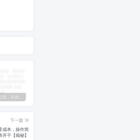
加盟极创联盟，搭建同款项目资源站，实现日入2000+
某讯游戏搬砖项目，0投入，可以挂机，轻松上手,月入3000+上不封顶
（9448期）2024网易云音乐人挂机项目，单机日入150+，无脑月入5000+
下一篇
零成本，操作简
阵开干【揭秘】