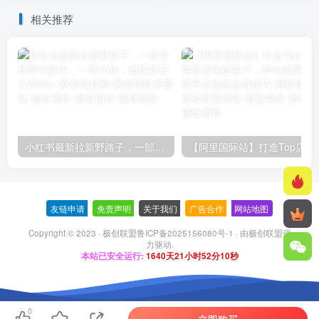
相关推荐
小红书最新拉新野路子，一部手机即可操作，一单15块，做得好日入2000+
【阿里国际站】打造Top店铺&
友链申请
-
免责声明
-
关于我们
-
广告合作
-
网站地图
Copyright © 2023 ·
极创联盟鲁ICP备2025156080号-1
· 由
极创联盟
强
力驱动.
本站已安全运行:
1640天21小时52分10秒
0
立即购买