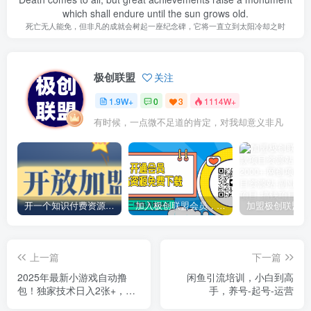
which shall endure until the sun grows old.
死亡无人能免，但非凡的成就会树起一座纪念碑，它将一直立到太阳冷却之时
极创联盟
关注
1.9W+
0
3
1114W+
有时候，一点微不足道的肯定，对我却意义非凡
开一个知识付费资源网站，小白也能日入1000+
加入极创联盟会员，全站资源免费学习。
上一篇
下一篇
2025年最新小游戏自动撸
闲鱼引流培训，小白到高
包！独家技术日入2张+，矩
手，养号-起号-运营
阵放大躺賺【揭秘】