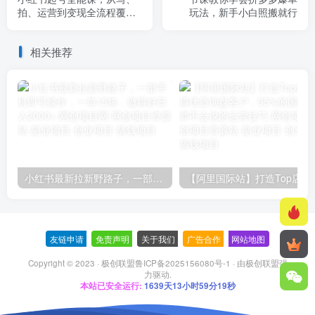
拍、运营到变现全流程覆
玩法，新手小白照搬就行
盖，新手也能快速上手
相关推荐
小红书最新拉新野路子，一部手机即可操作，一单15块，做得好日入2000+
【阿里国际站】打造Top店铺&
友链申请
-
免责声明
-
关于我们
-
广告合作
-
网站地图
Copyright © 2023 ·
极创联盟鲁ICP备2025156080号-1
· 由
极创联盟
强
力驱动.
本站已安全运行:
1639天13小时59分20秒