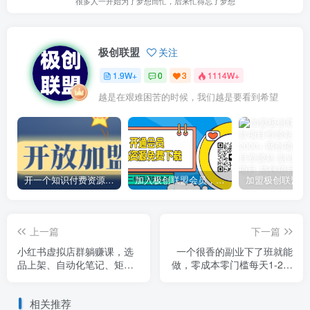
很多人一开始为了梦想而忙，后来忙得忘了梦想
极创联盟
关注
1.9W+
0
3
1114W+
越是在艰难困苦的时候，我们越是要看到希望
开一个知识付费资源网站，小白也能日入1000+
加入极创联盟会员，全站资源免费学习。
上一篇
下一篇
小红书虚拟店群躺赚课，选
一个很香的副业下了班就能
品上架、自动化笔记、矩阵
做，零成本零门槛每天1-2小
运营，单人管理30号，月利
时就能稳定收入50+
润可达数万
相关推荐