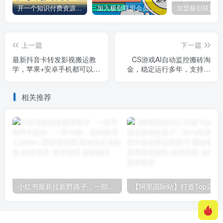
开一个知识付费资源网站，小白也能日入1000+
加入极创联盟会员，全站资源免费学习。
上一篇
下一篇
最新抖音卡转发影视搬运教
CS游戏AI自动监控搬砖淘
学，苹果+安卓手机都可以，
金，稳定运行多年，支持任
需要特定抖音版本，效果自
何形式验证，日入300+【揭
行测试
秘】
相关推荐
小红书最新拉新野路子，一部手机即可操作，一单15块，做得好日入2000+
【阿里国际站】打造Top店铺&