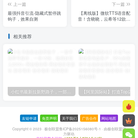
上一篇
下一篇
最强抖音引流-隐藏式暂停跳
【离线版】微软TTS语音配
钩子，效果自测
音！含晓晓，云希等12款离
线模型，含多线程小说合成
器，10000字仅需10s即可
相关推荐
小红书最新拉新野路子，一部手机即可操作，一单15块，做得好日入2000+
【阿里国际站】打造Top店铺&
友链申请
-
免责声明
-
关于我们
-
广告合作
-
网站地图
Copyright © 2023 ·
极创联盟鲁ICP备2025156080号-1
· 由
极创联盟
强
力驱动.