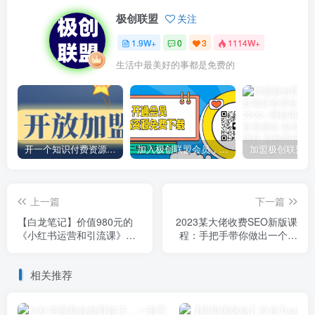
极创联盟
关注
1.9W+
0
3
1114W+
生活中最美好的事都是免费的
开一个知识付费资源网站，小白也能日入1000+
加入极创联盟会员，全站资源免费学习。
上一篇
下一篇
【白龙笔记】价值980元的
2023某大佬收费SEO新版课
《小红书运营和引流课》，
程：手把手带你做出一个权
日引100高质量粉
重6以上的网站，年入百万
相关推荐