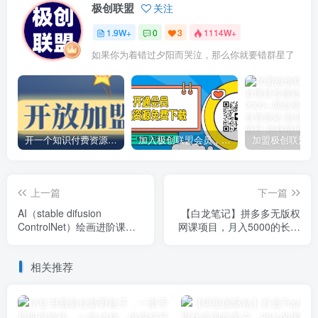
极创联盟
关注
1.9W+
0
3
1114W+
如果你为着错过夕阳而哭泣，那么你就要错群星了
开一个知识付费资源网站，小白也能日入1000+
加入极创联盟会员，全站资源免费学习。
上一篇
下一篇
AI（stable difusion
【白龙笔记】拼多多无版权
ControlNet）绘画进阶课
网课项目，月入5000的长期
程，办公场景，全面提升工
项目，玩法详细拆解【揭
作效率
秘】
相关推荐