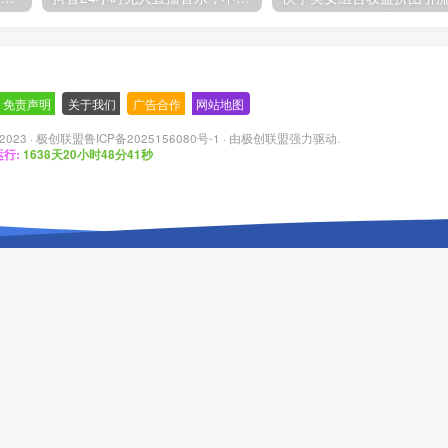
免责声明
-
关于我们
-
广告合作
-
网站地图
 2023 ·
极创联盟鲁ICP备2025156080号-1
· 由
极创联盟
强力驱动.
行:
1638天20小时48分42秒