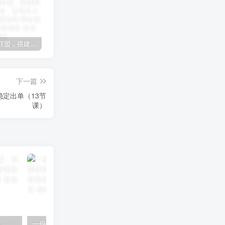
加盟极创联盟，搭建同款项目资源站，实现日入2000+
某讯游戏搬砖项目，0投入，可以挂机，轻松上手,月入3000+上不封顶
（9448期）2024网易云音乐人挂机项目，单机日入150+，无脑月入5000+
下一篇
定出单（13节
课）
快手美女组合收益拼图引流，创业粉玩法，单日引流50+
一份资料多种变现方式，小白也能轻松上手，日入800不是问题