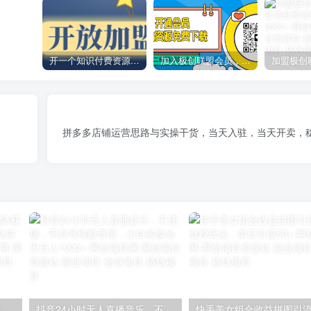
开一个知识付费资源网站，小白也能日入1000+
加入极创联盟会员，全站资源免费学习。
拼多多店铺运营思路与实操干货，当天入驻，当天开卖，稳
【阿里国际站】打造Top店铺&获得优质询盘客户，​95%的国际站讲师不会说的运营技巧
抖音24小时无人直播音乐，不违规，不封号纯撸音浪，小白实操当天日入1000+