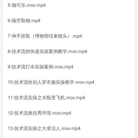
5-抛可乐.mov.mp4
6-隔空取物.mp4
7-伸手抓取（博物馆结束镜头）.mp4
8-技术流拆快递实操案例教学.mov.mp4
9-技术流打伞实操案例.mov.mp4
10-技术流给别人穿衣服实操教学.mov.mp4
11-技术流实操之水瓶变飞机.mov.mp4
12-技术流推拉秀环境.mov.mp4
13-技术流实操之大变活人.mov.mp4