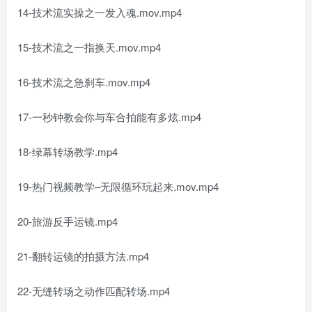
14-技术流实操之一发入魂.mov.mp4
15-技术流之一指换天.mov.mp4
16-技术流之急刹车.mov.mp4
17-一秒钟教会你与车合拍能有多炫.mp4
18-绿幕转场教学.mp4
19-热门视频教学–无限循环玩起来.mov.mp4
20-旅游反手运镜.mp4
21-翻转运镜的拍摄方法.mp4
22-无缝转场之动作匹配转场.mp4