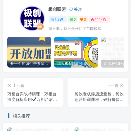
极创联盟
关注
1.9W+
0
3
1114W+
我不懒，我只是开启了节能模式
开一个知识付费资源网站，小白也能日入1000+
加入极创联盟会员，全站资源免费学习。
上一篇
下一篇
万相台实战特训课：万相台
餐饮老板爆店流量包，餐饮
深度解析应用
万相台后台
运营培训课程，破解餐饮店
解析
万相台优质资源位
老板流量焦虑
相关推荐