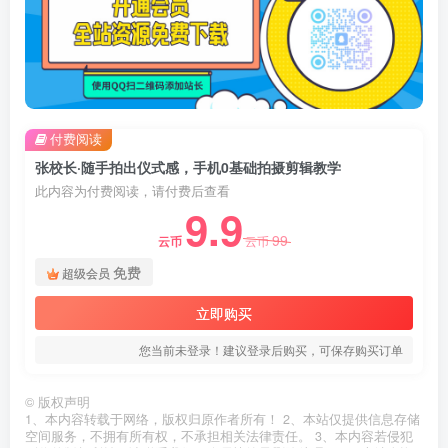
付费阅读
张校长·随手拍出仪式感，​手机0基础拍摄剪辑教学
此内容为付费阅读，请付费后查看
9.9
99
云币
云币
免费
超级会员
立即购买
您当前未登录！建议登录后购买，可保存购买订单
©
版权声明
1、本内容转载于网络，版权归原作者所有！ 2、本站仅提供信息存储
空间服务，不拥有所有权，不承担相关法律责任。 3、本内容若侵犯