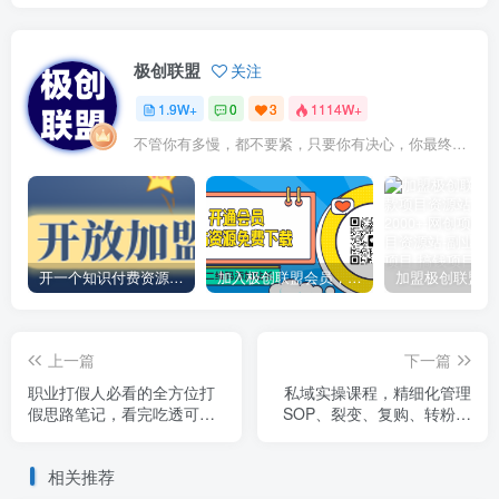
极创联盟
关注
1.9W+
0
3
1114W+
不管你有多慢，都不要紧，只要你有决心，你最终都会到达想去的地方
开一个知识付费资源网站，小白也能日入1000+
加入极创联盟会员，全站资源免费学习。
上一篇
下一篇
职业打假人必看的全方位打
私域实操课程，精细化管理
假思路笔记，看完吃透可日
SOP、裂变、复购、转粉、
入过万【揭秘】
打造个人IP，解决私域增量
变现问题
相关推荐