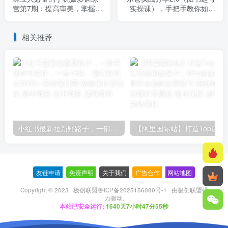
营第7期：提高审美，掌握摄
实操课），手把手教你如何
影技巧提升转化
从0-1玩转图书起号
相关推荐
小红书最新拉新野路子，一部手机即可操作，一单15块，做得好日入2000+
【阿里国际站】打造Top店铺&
友链申请
-
免责声明
-
关于我们
-
广告合作
-
网站地图
Copyright © 2023 ·
极创联盟鲁ICP备2025156080号-1
· 由
极创联盟
强
力驱动.
本站已安全运行:
1640天7小时47分55秒