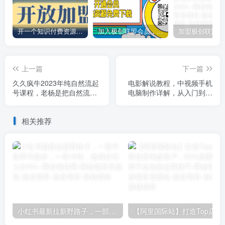
开一个知识付费资源网站，小白也能日入1000+
加入极创联盟会员，全站资源免费学习。
上一篇
下一篇
久久疯牛2023年纯自然流起
电影解说教程，中视频手机
号课程，老杨是把自然流玩
电脑制作详解，从入门到解
明白的人，可以闭眼上车（5
说大神
月更新）
相关推荐
小红书最新拉新野路子，一部手机即可操作，一单15块，做得好日入2000+
【阿里国际站】打造Top店铺&