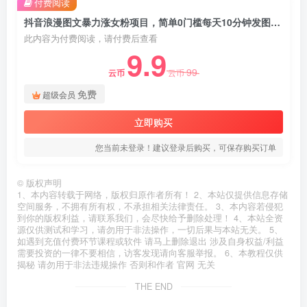
付费阅读
抖音浪漫图文暴力涨女粉项目，简单0门槛每天10分钟发图文日入600+长期多号【揭秘】
此内容为付费阅读，请付费后查看
9.9
99
云币
云币
免费
超级会员
立即购买
您当前未登录！建议登录后购买，可保存购买订单
©
版权声明
1、本内容转载于网络，版权归原作者所有！ 2、本站仅提供信息存储
空间服务，不拥有所有权，不承担相关法律责任。 3、本内容若侵犯
到你的版权利益，请联系我们，会尽快给予删除处理！ 4、本站全资
源仅供测试和学习，请勿用于非法操作，一切后果与本站无关。 5、
如遇到充值付费环节课程或软件 请马上删除退出 涉及自身权益/利益
需要投资的一律不要相信，访客发现请向客服举报。 6、本教程仅供
揭秘 请勿用于非法违规操作 否则和作者 官网 无关
THE END