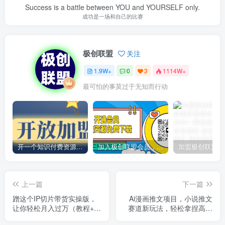
Success is a battle between YOU and YOURSELF only.
成功是一场和自己的比赛
极创联盟
关注
1.9W+
0
3
1114W+
最可怕的事莫过于无知而行动
开一个知识付费资源网站，小白也能日入1000+
加入极创联盟会员，全站资源免费学习。
上一篇
下一篇
蹭这个IP切片带货实操版，
Ai漫画推文项目，小说推文
让你轻松月入过万（教程+素
赛道新玩法，轻松拿捏高收
材）
益（软件+教程）