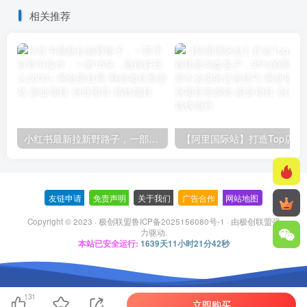
相关推荐
小红书最新拉新野路子，一部手机即可操作，一单15块，做得好日入2000+
【阿里国际站】打造Top店铺&
友链申请
-
免责声明
-
关于我们
-
广告合作
-
网站地图
Copyright © 2023 ·
极创联盟鲁ICP备2025156080号-1
· 由
极创联盟
强
力驱动.
本站已安全运行:
1639天11小时21分43秒
131
立即购买