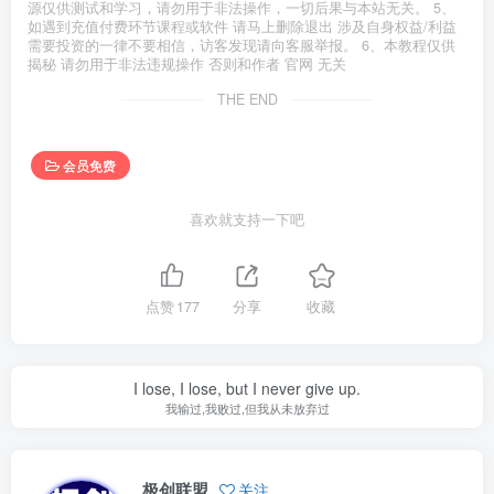
源仅供测试和学习，请勿用于非法操作，一切后果与本站无关。 5、
如遇到充值付费环节课程或软件 请马上删除退出 涉及自身权益/利益
需要投资的一律不要相信，访客发现请向客服举报。 6、本教程仅供
揭秘 请勿用于非法违规操作 否则和作者 官网 无关
THE END
会员免费
喜欢就支持一下吧
点赞
177
分享
收藏
I lose, I lose, but I never give up.
我输过,我败过,但我从未放弃过
极创联盟
关注