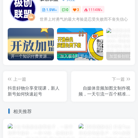
1.9W+
0
3
1114W+
世界上对勇气的最大考验是忍受失败而不丧失信心
开一个知识付费资源网站，小白也能日入1000+
加入极创联盟会员，全站资源免费学习。
上一篇
下一篇
抖音好物分享变现课，新人
自媒体音频加图文制作视
新号如何快速起号
频，一天引流一百个精准创
业粉【音频软件+图片素材】
【揭秘】
相关推荐