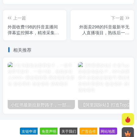
上一篇
下一篇
外面收费198的抖音直播间
外面卖298的抖音最新半无
弹幕监控脚本，精准采集快
人直播项目，熟练后一天
速截流【软件+详细教程】
100-1000
相关推荐
小红书最新拉新野路子，一部手机即可操作，一单15块，做得好日入2000+
【阿里国际站】打造Top店铺&
友链申请
-
免责声明
-
关于我们
-
广告合作
-
网站地图